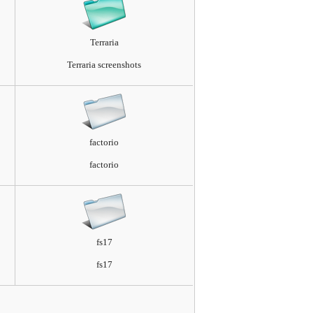
Terraria
Terraria screenshots
factorio
factorio
fs17
fs17