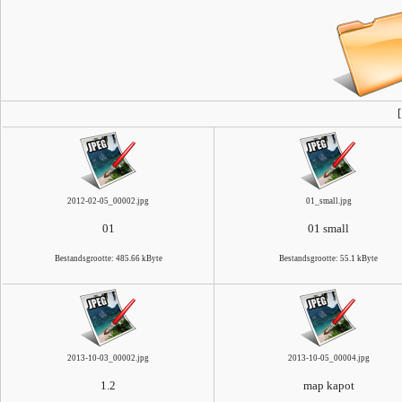
2012-02-05_00002.jpg
01_small.jpg
01
01 small
Bestandsgrootte: 485.66 kByte
Bestandsgrootte: 55.1 kByte
2013-10-03_00002.jpg
2013-10-05_00004.jpg
1.2
map kapot