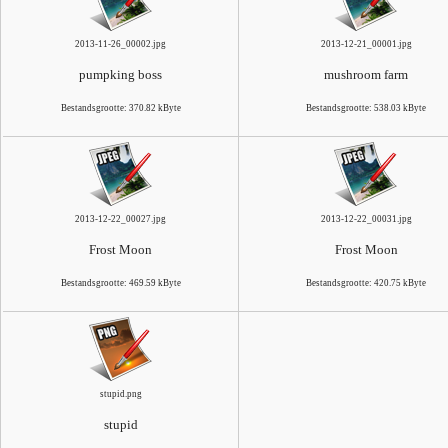
2013-11-26_00002.jpg
2013-12-21_00001.jpg
pumpking boss
mushroom farm
Bestandsgrootte: 370.82 kByte
Bestandsgrootte: 538.03 kByte
2013-12-22_00027.jpg
2013-12-22_00031.jpg
Frost Moon
Frost Moon
Bestandsgrootte: 469.59 kByte
Bestandsgrootte: 420.75 kByte
stupid.png
stupid